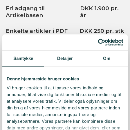
Fri adgang til
DKK 1.900 pr.
Artikelbasen
år
Enkelte artikler i PDF
DKK 250 pr. stk
Hvis du har brug for adgang til flere ansatte, studerende
eller lignende, bedes du kontakte Finansforeningen for et
tilbud på
mail@finansforeningen.dk
Samtykke
Detaljer
Om
Er du CBS, AU, EK eller UCN-studerende, kan du får gratis
Denne hjemmeside bruger cookies
adgang til
Artikelbasen her.
Vi bruger cookies til at tilpasse vores indhold og
annoncer, til at vise dig funktioner til sociale medier og til
at analysere vores trafik. Vi deler også oplysninger om
Abonnér på Finans/Invest
din brug af vores hjemmeside med vores partnere inden
Du kan abonnere på Finans/Invest enten som fysisk
for sociale medier, annonceringspartnere og
fremsendt tidsskrift eller via et E-abonnement.
analysepartnere. Vores partnere kan kombinere disse
Finans/Invest udkommer 6 gange årligt.
data med andre oplysninger, du har givet dem, eller som