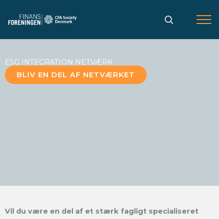
Gå
til
indholdet
ESG INTEGRATION NETVÆRK
BLIV EN DEL AF NETVÆRKET
Vil du være en del af et stærk fagligt specialiseret