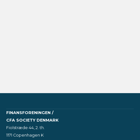
FINANSFORENINGEN /
CFA SOCIETY DENMARK
Fiolstræde 44, 2. th.
1171 Copenhagen K