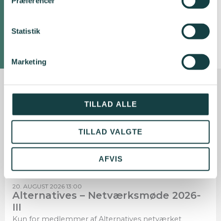
et fagligt og socialt
Præferencer
netværk.
Statistik
LÆS MERE HER
Marketing
Kommende
TILLAD ALLE
netværksmøder
TILLAD VALGTE
AFVIS
20. AUGUST 2026 13:00
Alternatives – Netværksmøde 2026-
III
Kun for medlemmer af Alternatives netværket