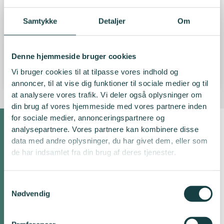
Jens Korsgaard Skriver, CFA
Samtykke
Detaljer
Om
BANKINVEST
Denne hjemmeside bruger cookies
Melanie Bylov Jensen
Vi bruger cookies til at tilpasse vores indhold og
SEB
annoncer, til at vise dig funktioner til sociale medier og til
at analysere vores trafik. Vi deler også oplysninger om
din brug af vores hjemmeside med vores partnere inden
for sociale medier, annonceringspartnere og
analysepartnere. Vores partnere kan kombinere disse
Bliv medlem af et
data med andre oplysninger, du har givet dem, eller som
netværk
de har indsamlet fra din brug af deres tjenester.
Formålet med vores
fagspecifikke netværk er
at udvikle
Samtykkevalg
medlemmernes faglige
Nødvendig
kompetencer og skabe
et inspirerende miljø for