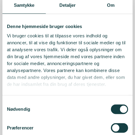
sig, når Generation Z og Generation Alpha kommer ud
Samtykke
Detaljer
Om
på arbejdsmarkedet i de kommende år.
Vi får også besøg af
Danske Rainbow Network
Denne hjemmeside bruger cookies
repræsenteret ved
Özlem Atik, Chief Business
Vi bruger cookies til at tilpasse vores indhold og
Manager
&
Kristian Haugbølle, EA to Head of Daily
annoncer, til at vise dig funktioner til sociale medier og til
Banking begge i Danske Bank
, som vil gøre os
at analysere vores trafik. Vi deler også oplysninger om
klogere på, hvem de er, hvordan de er opstået,
din brug af vores hjemmeside med vores partnere inden
hvordan de arbejder internt i Danske og eksternt med
for sociale medier, annonceringspartnere og
deres partnere for at sikre lige vilkår for deres
analysepartnere. Vores partnere kan kombinere disse
medlemmer.
data med andre oplysninger, du har givet dem, eller som
de har indsamlet fra din brug af deres tjenester.
Inden dagens indlæg vil
Natalia Rogaczewska,
indehaver af VÆRDBAR og forfatter til Barsel på
Samtykkevalg
Bundlinjen
give os konkrete værktøjer, der kan bruges
Nødvendig
til dialog og reflektion i egen organisation efter mødet.
Vi slutter den faglige del af netværksmødet af med
Præferencer