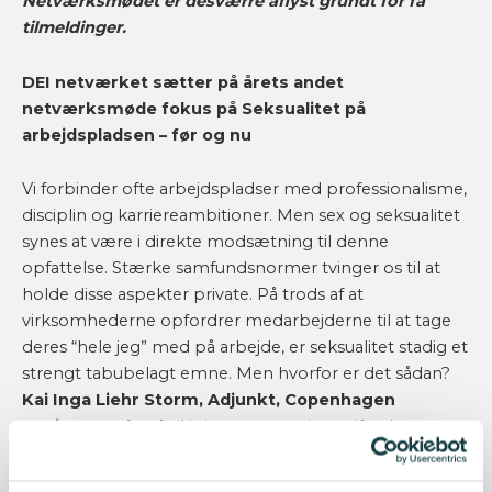
Netværksmødet er desværre aflyst grundt for få
tilmeldinger.
DEI netværket sætter på årets andet
netværksmøde fokus på Seksualitet på
arbejdspladsen – før og nu
Vi forbinder ofte arbejdspladser med professionalisme,
disciplin og karriereambitioner. Men sex og seksualitet
synes at være i direkte modsætning til denne
opfattelse. Stærke samfundsnormer tvinger os til at
holde disse aspekter private. På trods af at
virksomhederne opfordrer medarbejderne til at tage
deres “hele jeg” med på arbejde, er seksualitet stadig et
strengt tabubelagt emne. Men hvorfor er det sådan?
Kai Inga Liehr Storm, Adjunkt, Copenhagen
Business School
vil i sin præsentation udforske
oprindelsen til denne kulturelle norm, dens indvirkning
på os i dag og give et bud på, hvordan den kan udvikle