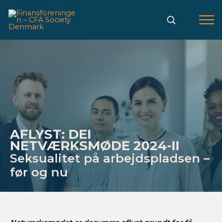
Gå
til
indholdet
AFLYST: DEI
NETVÆRKSMØDE 2024-II
Seksualitet på arbejdspladsen –
før og nu