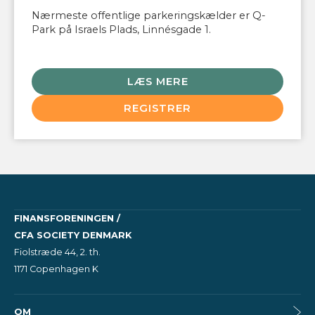
Nærmeste offentlige parkeringskælder er Q-
Park på Israels Plads, Linnésgade 1 .
LÆS MERE
REGISTRER
FINANSFORENINGEN /
CFA SOCIETY DENMARK
Fiolstræde 44, 2. th.
1171 Copenhagen K
OM