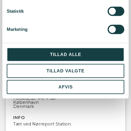
debat om dagens emne.
Statistik
Mødet afsluttes med den årlige netværksmiddag.
Marketing
TILLAD ALLE
TYPE
Professional Networking
TILLAD VALGTE
DATO
8. oktober 2024 13:00
AFVIS
LOKATION
Kosmopol - 4A
Fiolstræde 44, 4. sal
København
Denmark
INFO
Tæt ved Nørreport Station.