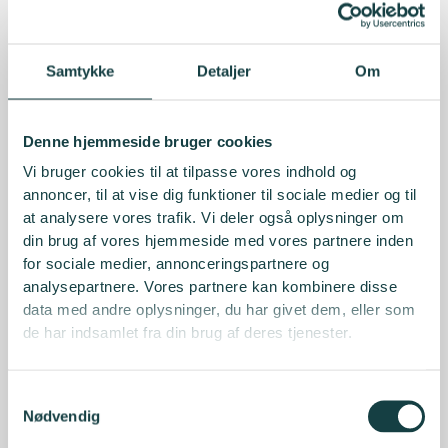
PowerPoint til actions?
Sidst men ikke mindst vil
Betina Dam Hansen, Chief
Samtykke
Detaljer
Om
Consultant, DEI, Organisational Psychology &
Leadership hos LEAD
fortælle, hvad forskningen siger
og give konkrete bud på veje at gå, baseret på deres
Denne hjemmeside bruger cookies
erfaringer som konsulenter for mange forskellige
Vi bruger cookies til at tilpasse vores indhold og
virksomheder. Som konsulenter oplever Implement,
annoncer, til at vise dig funktioner til sociale medier og til
at mange organisationer gerne vil sætte diversitet og
at analysere vores trafik. Vi deler også oplysninger om
inklusion på den strategiske dagsorden. Der findes ikke
din brug af vores hjemmeside med vores partnere inden
én simpel aktivitet, der kan løse dette ”wicked
for sociale medier, annonceringspartnere og
problem”, og det kan være svært at vide, hvilke
analysepartnere. Vores partnere kan kombinere disse
initiativer, der reelt har en effekt. Hovedpointerne vil
data med andre oplysninger, du har givet dem, eller som
kredse om at forstå, hvordan in- og eksklusion sker i
de har indsamlet fra din brug af deres tjenester.
organisationer, samt hvordan stereotyper påvirker
arbejdsmiljøet.
Samtykkevalg
Nødvendig
Efter indlæggende vil vi have en
netværksdebat med