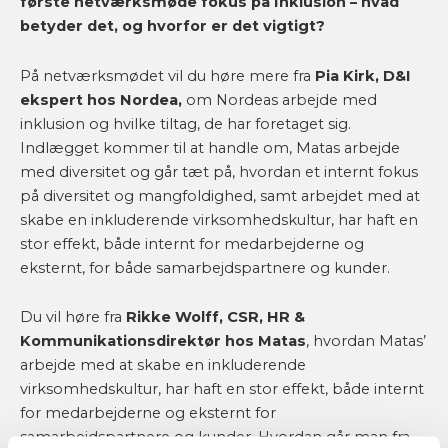
første netværksmøde fokus på Inklusion – hvad
betyder det, og hvorfor er det vigtigt?
På netværksmødet vil du høre mere fra
Pia Kirk, D&I
ekspert hos Nordea,
om Nordeas arbejde med
inklusion og hvilke tiltag, de har foretaget sig.
Indlægget kommer til at handle om, Matas arbejde
med diversitet og går tæt på, hvordan et internt fokus
på diversitet og mangfoldighed, samt arbejdet med at
skabe en inkluderende virksomhedskultur, har haft en
stor effekt, både internt for medarbejderne og
eksternt, for både samarbejdspartnere og kunder.
Du vil høre fra
Rikke Wolff, CSR, HR &
Kommunikationsdirektør hos Matas
, hvordan Matas’
arbejde med at skabe en inkluderende
virksomhedskultur, har haft en stor effekt, både internt
for medarbejderne og eksternt for
samarbejdspartnere og kunder. Hvordan går man fra