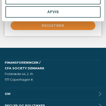
København
Denmark
AFVIS
LÆS MERE
REGISTRER
FINANSFORENINGEN /
CFA SOCIETY DENMARK
Fiolstræde 44, 2. th.
1171 Copenhagen K
OM
REGLER OG POLITIKKER