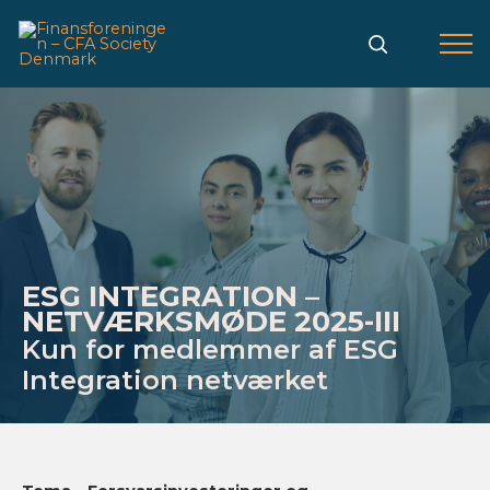
Gå
til
indholdet
ESG INTEGRATION –
NETVÆRKSMØDE 2025-III
Kun for medlemmer af ESG
Integration netværket