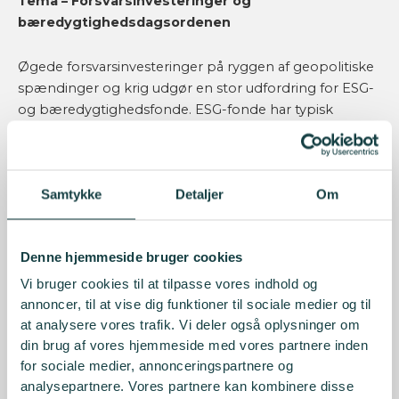
Tema – Forsvarsinvesteringer og
bæredygtighedsdagsordenen
Øgede forsvarsinvesteringer på ryggen af geopolitiske
spændinger og krig udgør en stor udfordring for ESG-
og bæredygtighedsfonde. ESG-fonde har typisk
undgået investeringer i våben- og forsvarsindustrien,
men ændrede sikkerhedspolitiske prioriteringer
ændrer i øjeblikket samfundsdagsordenen, så
Samtykke
Detaljer
Om
investeringer i forsvar ses som nødvendige for national
sikkerhed. Dette skaber et dilemma for investorer, der
kan blive splittede mellem ESG-principper, nationale
Denne hjemmeside bruger cookies
interesser og ikke mindst etisk forsvarlige våbentyper –
såfremt man investerer.
Vi bruger cookies til at tilpasse vores indhold og
annoncer, til at vise dig funktioner til sociale medier og til
Konsekvenser som de etiske konflikter,
at analysere vores trafik. Vi deler også oplysninger om
investordilemmaer, vanskeliggørelse af ESG-
din brug af vores hjemmeside med vores partnere inden
for sociale medier, annonceringspartnere og
rapportering, øget pres fra stakeholders og potentiel
analysepartnere. Vores partnere kan kombinere disse
udvanding af ESG-standarder har på rekordtid ændret