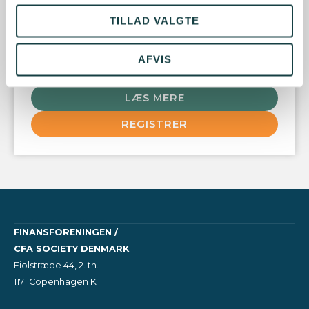
TILLAD VALGTE
LOKATION
Danmarks Eksport- og Investeringsfond (EIFO)
Haifagade 3
2150 Nordhavn
AFVIS
Denmark
LÆS MERE
REGISTRER
FINANSFORENINGEN /
CFA SOCIETY DENMARK
Fiolstræde 44, 2. th.
1171 Copenhagen K