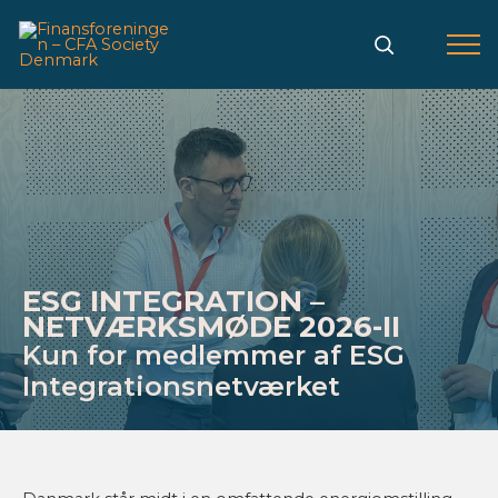
Gå
til
indholdet
ESG INTEGRATION –
NETVÆRKSMØDE 2026-II
Kun for medlemmer af ESG
Integrationsnetværket