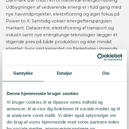
Danmark står midt i en omfattende energiomstilling.
Udbygningen af vedvarende energi er i fuld gang med
nye havvindprojekter, elektrificering og øget fokus på
Power to X. Samtidig vokser energiefterspørgslen
markant. Datacentre, elektrificering af transport og
industri samt nye energitunge teknologier lægger et
stigende pres på både produktion og ikke mindst
elnettet, hvor grid kapacitet og flaskehalse i stigende
grad bliver en central investeringsudfordring. Men der
er mere til historien.
Samtykke
Detaljer
Om
Den højintense geopolitiske situation og stærkt volatile
oliepriser minder samtidig om, at
energiforsyningssikkerhed fortsat spiller en afgørende
Denne hjemmeside bruger cookies
rolle – ikke mindst fordi energipriser hurtigt kan
Vi bruger cookies til at tilpasse vores indhold og
forplante sig til inflation, renter og realøkonomi. For
annoncer, til at vise dig funktioner til sociale medier og til
investorer skaber det et komplekst landskab, hvor
at analysere vores trafik. Vi deler også oplysninger om
høje oliepriser historisk har drevet sektorrotationer og
din brug af vores hjemmeside med vores partnere inden
ændret afkastprofiler på tværs af aktiver.
for sociale medier, annonceringspartnere og