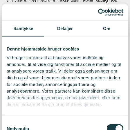
Vi inviterer hermed til en eksklusiv netværksdag hos
Lars Larsen Group.
Dagens program byder på præsentationer, korte
Samtykke
Detaljer
Om
interviews og masser af Q&A, hvor du får indblik i
gruppens fokus på aktivt ejerskab, partnerskaber og
bæredygtige investeringer.
Denne hjemmeside bruger cookies
Netværksdagen lægger samtidig op til, at du får indsigt
Vi bruger cookies til at tilpasse vores indhold og
og erfaringer fra Lars Larsen Group. Det gør vi ved at
annoncer, til at vise dig funktioner til sociale medier og til
komme vidt omkring deres historie, visioner,
at analysere vores trafik. Vi deler også oplysninger om
aktivkonstruktioner, investeringer og
din brug af vores hjemmeside med vores partnere inden
for sociale medier, annonceringspartnere og
investeringsfilosofier.
analysepartnere. Vores partnere kan kombinere disse
data med andre oplysninger, du har givet dem, eller som
Netværksdagen indledes med en rundvisning hos
de har indsamlet fra din brug af deres tjenester.
Selected Car Collection og deltagelse er frivillig.
Samtykkevalg
Nødvendig