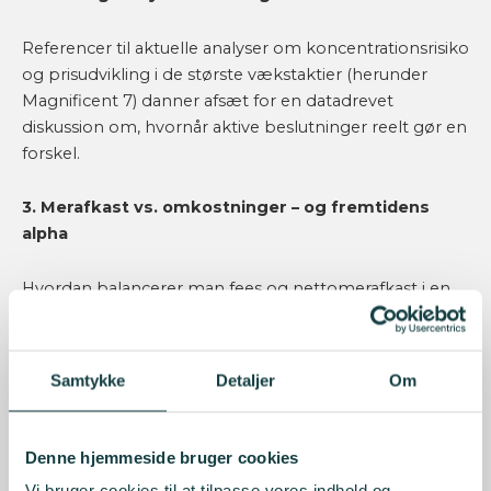
Referencer til aktuelle analyser om koncentrationsrisiko
og prisudvikling i de største vækstaktier (herunder
Magnificent 7) danner afsæt for en datadrevet
diskussion om, hvornår aktive beslutninger reelt gør en
forskel.
3. Merafkast vs. omkostninger – og fremtidens
alpha
Hvordan balancerer man fees og nettomerafkast i en
konstruktion med lav tracking error og benchmark-
nær eksponering? Og kan aktive forvaltere i fremtiden
supplere fundamental analyse med datadrevne
Samtykke
Detaljer
Om
værktøjer og AI for at forbedre
investeringsbeslutningerne?
Denne hjemmeside bruger cookies
4. Enhanced mandater og satellit-tænkning