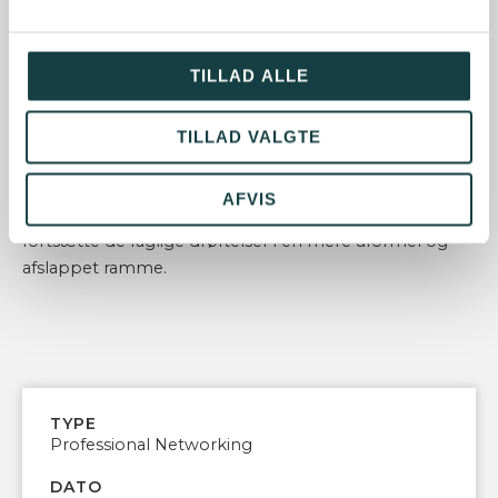
Den faglige del rundes af med en netværksdebat i
TILLAD ALLE
formatet “
bordet rundt
“, hvor vi giver plads til at høre,
hvad der fylder hos den enkelte – med mulighed for at
bidrage med input og perspektiver fra gruppen.
TILLAD VALGTE
Når netværksmødet er slut, inviterer vi til den
årlige
AFVIS
netværksmiddag
– en oplagt mulighed for at
fortsætte de faglige drøftelser i en mere uformel og
afslappet ramme.
TYPE
Professional Networking
DATO