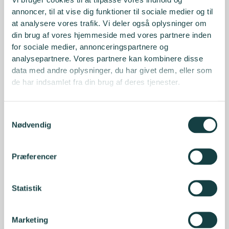
Vi bruger cookies til at tilpasse vores indhold og
annoncer, til at vise dig funktioner til sociale medier og til
Flere i netværket peger på, at aktiv forvaltning i
at analysere vores trafik. Vi deler også oplysninger om
stigende grad bør tænkes som en fokuseret satellit
din brug af vores hjemmeside med vores partnere inden
med eksponering mod strukturelt inefficiente
for sociale medier, annonceringspartnere og
segmenter. Vi deler erfaringer og perspektiver på, hvad
analysepartnere. Vores partnere kan kombinere disse
der i praksis virker.
data med andre oplysninger, du har givet dem, eller som
de har indsamlet fra din brug af deres tjenester.
5. Erfaringsudveksling: Hvordan navigerer vi i
virkeligheden?
Samtykkevalg
Nødvendig
Åben runde, hvor vi deler, hvordan vi håndterer kravet
om relativ performance og reduceret aktiv
risikotagning – og hvordan man vurderer reel alpha-
Præferencer
evne, når historiske afkast ikke fortæller hele historien.
Statistik
Mødet er designet som en åben erfaringsudveksling
og faglig sparring mellem deltagerne, og alle
perspektiver er velkomne – fra en enkelt observation til
Marketing
en mere udfoldet analyse.