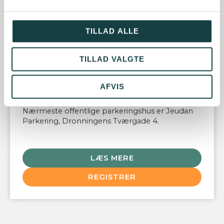
LOKATION
BankInvest
TILLAD ALLE
Bredgade 40
København K
Denmark
TILLAD VALGTE
INFO
Tæt ved Marmorkirken Metrostation.
AFVIS
Parkering
Nærmeste offentlige parkeringshus er Jeudan
Parkering, Dronningens Tværgade 4.
LÆS MERE
REGISTRER