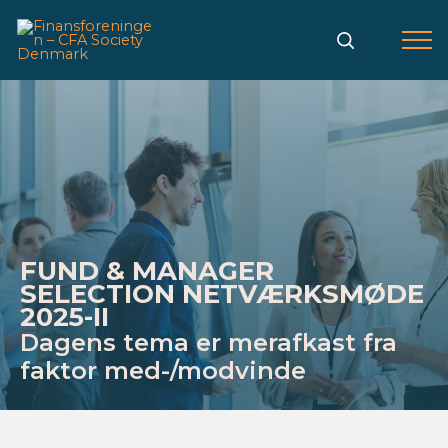
Gå
til
indholdet
FUND & MANAGER
SELECTION NETVÆRKSMØDE
2025-II
Dagens tema er merafkast fra
faktor med-/modvinde