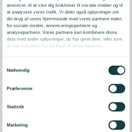
annoncer, til at vise dig funktioner til sociale medier og til
Den faglige del rundes af med en netværksdebat i
at analysere vores trafik. Vi deler også oplysninger om
formatet “
bordet rundt
”, hvor vi giver plads til at høre,
din brug af vores hjemmeside med vores partnere inden
hvad der fylder hos den enkelte – med mulighed for at
for sociale medier, annonceringspartnere og
bidrage med input og perspektiver fra gruppen.
analysepartnere. Vores partnere kan kombinere disse
data med andre oplysninger, du har givet dem, eller som
de har indsamlet fra din brug af deres tjenester.
Når netværksmødet er slut, inviterer vi til den
årlige
netværksmiddag
– en oplagt mulighed for at
fortsætte de faglige drøftelser i en mere uformel og
Samtykkevalg
afslappet ramme.
Nødvendig
Præferencer
Statistik
TYPE
Professional Networking
Marketing
DATO
2. september 2025 14:30