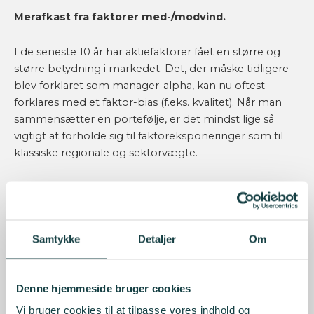
Merafkast fra faktorer med-/modvind.
I de seneste 10 år har aktiefaktorer fået en større og
større betydning i markedet. Det, der måske tidligere
blev forklaret som manager-alpha, kan nu oftest
forklares med et faktor-bias (f.eks. kvalitet). Når man
sammensætter en portefølje, er det mindst lige så
vigtigt at forholde sig til faktoreksponeringer som til
klassiske regionale og sektorvægte.
På netværksmødet
sætter vi fokus på faktorer og
deres betydning
. Der vil være en kort, indledende
præsentation af temaet, hvorefter vi åbner op for en
fælles diskussion. Hvordan identificeres og kvantificeres
Samtykke
Detaljer
Om
de faktorer, der er i en portefølje? Hvilke værktøjer kan
man bruge? Hvordan undgår man at betale en
manager for blot at følge en faktor? Og hvordan sikrer
Denne hjemmeside bruger cookies
man den “rigtige” faktoreksponering?
Vi bruger cookies til at tilpasse vores indhold og