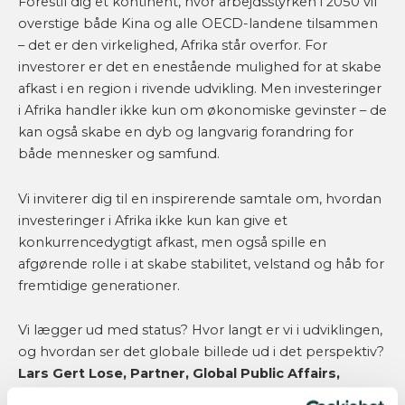
Forestil dig et kontinent, hvor arbejdsstyrken i 2050 vil
overstige både Kina og alle OECD-landene tilsammen
– det er den virkelighed, Afrika står overfor. For
investorer er det en enestående mulighed for at skabe
afkast i en region i rivende udvikling. Men investeringer
i Afrika handler ikke kun om økonomiske gevinster – de
kan også skabe en dyb og langvarig forandring for
både mennesker og samfund.
Vi inviterer dig til en inspirerende samtale om, hvordan
investeringer i Afrika ikke kun kan give et
konkurrencedygtigt afkast, men også spille en
afgørende rolle i at skabe stabilitet, velstand og håb for
fremtidige generationer.
Vi lægger ud med status? Hvor langt er vi i udviklingen,
og hvordan ser det globale billede ud i det perspektiv?
Lars Gert Lose, Partner, Global Public Affairs,
Communication and Marketing, Copenhagen