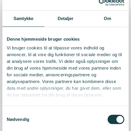
Infrastructure Partners
giver indblik i situationen.
Regeringen har netop lanceret deres nye Afrika-
Samtykke
Detaljer
Om
strategi, som understreger, hvordan investeringer kan
være med til at styrke økonomisk vækst og sikre bedre
Denne hjemmeside bruger cookies
levevilkår i regionen, og
Ketil Karlsen, kontorchef i
Udenrigsministeriet for Afrika og udviklingspolitik
,
Vi bruger cookies til at tilpasse vores indhold og
fortæller om planen om at støtte udvikling direkte, og
annoncer, til at vise dig funktioner til sociale medier og til
hvordan den kan bidrage til at reducere presset på
at analysere vores trafik. Vi deler også oplysninger om
migration mod Europa, så målet om at flere
din brug af vores hjemmeside med vores partnere inden
mennesker skal have mulighed for at opbygge et liv
for sociale medier, annonceringspartnere og
og en fremtid i deres egne lande kan nås.
analysepartnere. Vores partnere kan kombinere disse
data med andre oplysninger, du har givet dem, eller som
de har indsamlet fra din brug af deres tjenester.
Nyudnævnte
direktør for IFU, Lars Bo Bertram
fortæller om, hvordan strategiske investeringer kan
være med til at opbygge bæredygtige samfund, styrke
Samtykkevalg
økonomier og mindske behovet for migration,
Nødvendig
samtidig med, at der skabes konkurrencedygtige