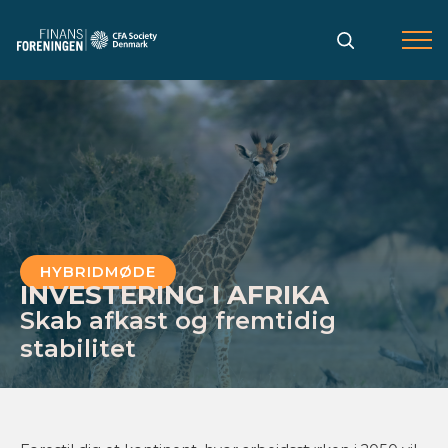
Gå
til
indholdet
HYBRIDMØDE
INVESTERING I AFRIKA
Skab afkast og fremtidig
stabilitet