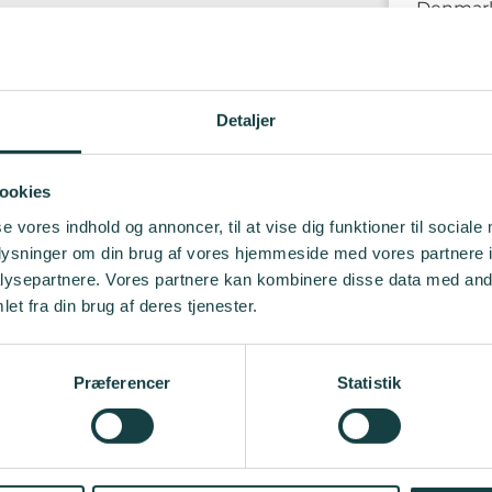
Denmar
l den finansielle verden, vi kender. Hans
ibringer til en bedre forståelse af dette
INFO
fokus på, hvor vi står i dag.
Mødeloka
Detaljer
Få minu
ruun, Peter Lind Nielsen
, give en kort
Hovedba
 krav til navnlig udvikling og brug af
ndberetning og brug i relation til finansiel
ookies
Parkeri
se vores indhold og annoncer, til at vise dig funktioner til sociale
Nærmeste
oplysninger om din brug af vores hjemmeside med vores partnere i
DGI-byen
esteringsdirektør hos AI Alpha Lab
, se på
ysepartnere. Vores partnere kan kombinere disse data med andr
rods af den opmærksomhed og hype, der er
et fra din brug af deres tjenester.
et lidt at gøre med kunstig intelligens,
L
. I dette indlæg vil Mikkel give AI Alpha
Præferencer
Statistik
sis til at løse et meget specifikt problem
Bordet rundt
” med fokus på aktuelle