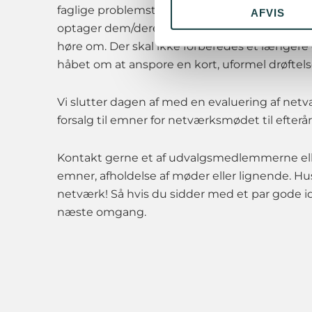
faglige problemstillinger. Alle bedes venligst
AFVIS
optager dem/deres organisation, og som det 
høre om. Der skal ikke forberedes et længere 
håbet om at anspore en kort, uformel drøftel
Vi slutter dagen af med en evaluering af n
forsalg til emner for netværksmødet til efterår
Kontakt gerne et af udvalgsmedlemmerne eller 
emner, afholdelse af møder eller lignende. Hu
netværk! Så hvis du sidder med et par gode idé
næste omgang.