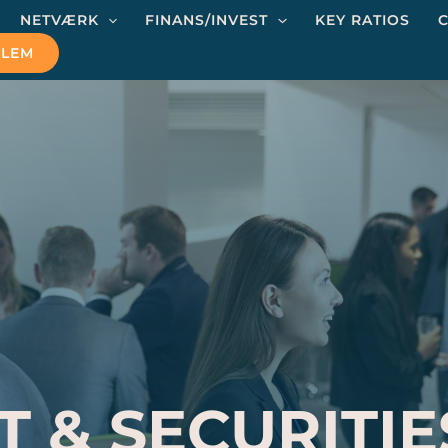
NETVÆRK
FINANS/INVEST
KEY RATIOS
C
DLEM
T & SECURITI