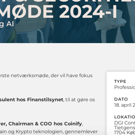
ØDE 2024-I
g AI
første netværksmøde, der vil have fokus
TYPE
Professi
DATO
ulent hos Finanstilsynet
, til at gøre os
18. april
LOKATI
DGI Con
er, Chairman & COO hos Coinify
,
Tietgen
hain og Krypto teknologien, gennemlever
1704 Kø