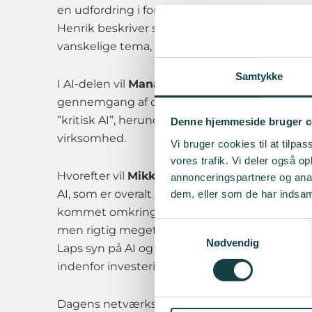
en udfordring i forståelse og sammenligning ti
Henrik beskriver sin egen modenhedsrejse og b
vanskelige tema, og med 10 års erfaring sætter 
Samtykke
I AI-delen vil
Managing Associate hos Bech-B
gennemgang af den kommende AI-forordning og
”kritisk AI”, herunder krav til dokumentation, i
Denne hjemmeside bruger c
virksomhed.
Vi bruger cookies til at tilpas
vores trafik. Vi deler også 
Hvorefter vil
Mikkel Brichthor Petersen, Inv
annonceringspartnere og anal
AI, som er overalt og ingen steder. For på t
dem, eller som de har indsaml
kommet omkring AI, er faktum, at det har meg
Samtykkevalg
men rigtig meget med menneskelig intelligens
Nødvendig
Laps syn på AI og hvordan de bruger det i prak
indenfor investering.
Dagens netværksaktiviteter er blandt andet “