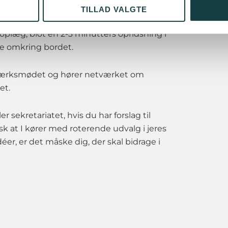
 tænke over en aktuel problemstilling, der
TILLAD VALGTE
kunne være interessant for netværket at
oplæg, blot en 2-3 minutters opridsning i
se omkring bordet.
etværksmødet og hører netværket om
et.
sekretariatet, hvis du har forslag til
sk at I kører med roterende udvalg i jeres
er, er det måske dig, der skal bidrage i