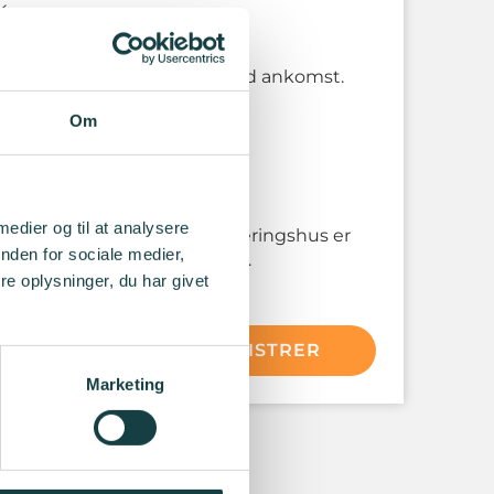
k
le oplyses i receptionen ved ankomst.
Om
tters gang fra Københavns
negård.
ng
 medier og til at analysere
 offentlige betalings parkeringshus er
nden for sociale medier,
s Parkeringshus, Staldgade.
e oplysninger, du har givet
ÆS MERE
REGISTRER
Marketing