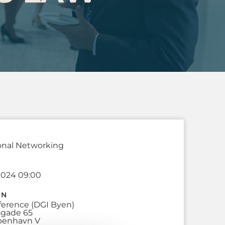
onal Networking
 2024 09:00
ON
ference (DGI Byen)
sgade 65
benhavn V