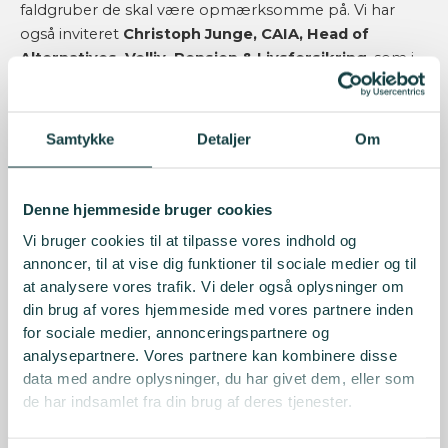
faldgruber de skal være opmærksomme på. Vi har
også inviteret
Christoph Junge, CAIA, Head of
Alternatives, Velliv, Pension & Livsforsikring
, som i
sit indlæg vil give et indblik i, hvordan en stor
institutionel investor ser på alternative investeringer.
Han kommer rundt om allokering, likviditet og risici.
Samtykke
Detaljer
Om
Efter frokost skal vi høre fra netværkets egne
Kim
Høibye, advokat og partner i Lund Elmer Sandager
Denne hjemmeside bruger cookies
og
Michelle Jartved, Chefspecialist, Fund Legal hos
Vi bruger cookies til at tilpasse vores indhold og
Nykredit Portefølje Administration,
samt
Peter
annoncer, til at vise dig funktioner til sociale medier og til
Holsteen, Head of Fund Legal hos Nykredit
om
at analysere vores trafik. Vi deler også oplysninger om
Proces for strukturering af alternative investeringer og
din brug af vores hjemmeside med vores partnere inden
gennemgang af konkret case for P/E og infrastruktur.
for sociale medier, annonceringspartnere og
Kim og
Honas Kader, Advokatfuldmægtig hos Lund
analysepartnere. Vores partnere kan kombinere disse
Elmer Sandager
vil også gøre os klogere på
data med andre oplysninger, du har givet dem, eller som
regulatoriske alternativer.
de har indsamlet fra din brug af deres tjenester.
Dagens netværksaktiviteter er blandt andet “
Bordet