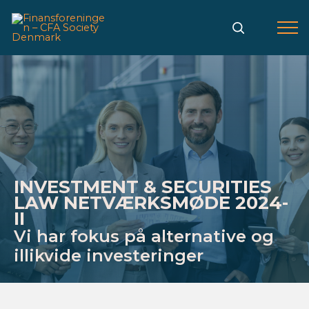
Gå
til
indholdet
INVESTMENT & SECURITIES
LAW NETVÆRKSMØDE 2024-
II
Vi har fokus på alternative og
illikvide investeringer