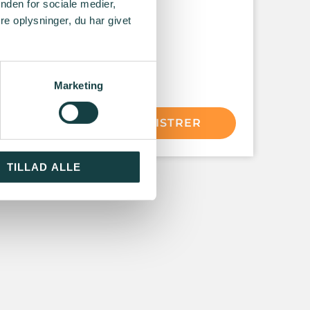
de 44
nden for sociale medier,
avn
e oplysninger, du har givet
k
et
Marketing
ÆS MERE
REGISTRER
TILLAD ALLE