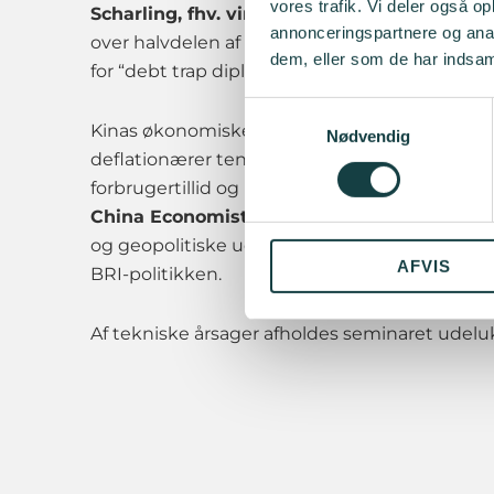
vores trafik. Vi deler også 
Scharling, fhv. virksomhedsejer & CEO
advar
annonceringspartnere og anal
over halvdelen af BRI-landene nu lider, ofte i
dem, eller som de har indsaml
for “debt trap diplomacy” og udnyttelse af la
Samtykkevalg
Kinas økonomiske afkøling kan påvirke den 
Nødvendig
deflationærer tendenser, nedgang i ejendomsm
forbrugertillid og ungdomsarbejdsløshed. Det
China Economist fra Danske Bank
tale meg
og geopolitiske udfordringer samt internationa
AFVIS
BRI-politikken.
Af tekniske årsager afholdes seminaret udel