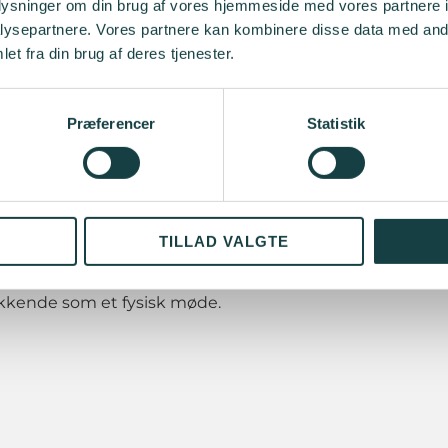
Fiolstræ
oplysninger om din brug af vores hjemmeside med vores partnere i
er i en ny artikel i FinansInvest om, at
Københ
ysepartnere. Vores partnere kan kombinere disse data med andr
Denmar
 gældsspiraler. Samtidig anklager USA Kina
et fra din brug af deres tjenester.
ndes gæld som politisk værktøj.
INFO
Auditori
globale økonomi, herunder med
Præferencer
Statistik
arkedet, flade private investeringer, lav
 vil
Allan von Mehren, Chief Analyst and
L
et mere om og belyse Kinas økonomiske
le gældspolitiske implikationer i lyset af
TILLAD VALGTE
ukkende som et fysisk møde.