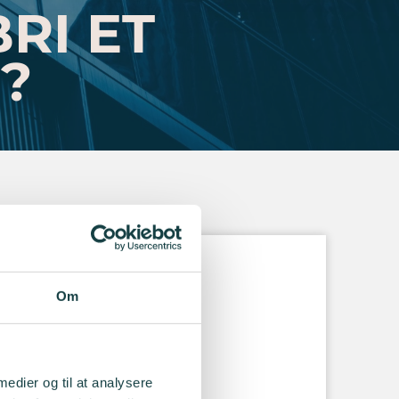
RI ET
?
Om
ar 2024 13:00
ON
 medier og til at analysere
ol