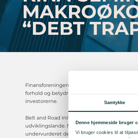
MAKROØKON
“DEBT TRA
Finansforeningen inviterer til seminar om Ki
forhold og betydning af Kinas Belt and Road Ini
investorerne.
Samtykke
Belt and Road Initiative, lanceret for 10 år sid
Denne hjemmeside bruger c
udviklingslande. Mens håb om økonomisk op
Vi bruger cookies til at tilpas
undervurderet de økonomiske effekter og risi