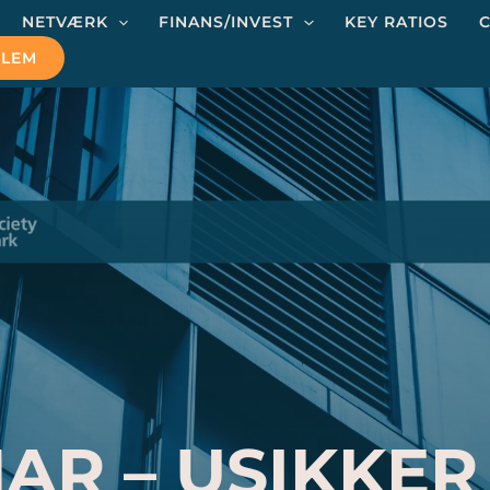
NETVÆRK
FINANS/INVEST
KEY RATIOS
C
DLEM
AR – USIKKER