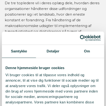
De tre topledere vil i deres oplæg dele, hvordan deres
organisationer håndterer disse udfordringer og
positionerer sig i et landskab, hvor den eneste
konstant er forandring. Fra håndtering af de
makroøkonomiske udsigter til implementering af
bæredygtighed og digitalisering på tværs af
organisationen. Efter disse 3 korte indlæg er der en
modereret paneldebat afslutning, hvor der er
mulighed for at stille spørgsmål fra salen.
Samtykke
Detaljer
Om
Vi har desuden inviteret Alex Vanopslagh, politisk leder
af Liberal Alliance, til at give et indlæg under
Denne hjemmeside bruger cookies
overskriften:
Christiansborgs syn på finanssektoren
.
Vi bruger cookies til at tilpasse vores indhold og
Med sin klare stemme og markante holdninger vil
Alex
annoncer, til at vise dig funktioner til sociale medier og til
Vanopslagh
afslutte indlæggene med bl.a. at give sit
at analysere vores trafik. Vi deler også oplysninger om
perspektiv på, hvordan finanssektoren påvirkes af
din brug af vores hjemmeside med vores partnere inden
politiske dagsordener, og hvad Christiansborg ser som
for sociale medier, annonceringspartnere og
centrale fokusområder for fremtidens rammer for
analysepartnere. Vores partnere kan kombinere disse
sektoren.