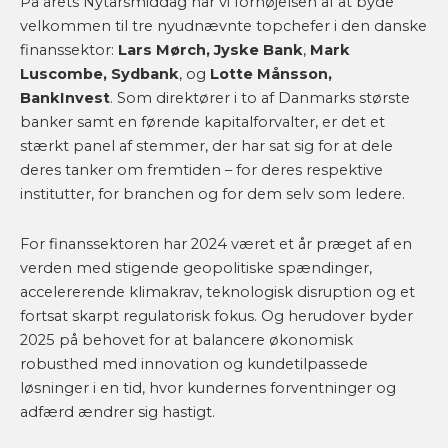
På årets Nytårsmiddag har vi fornøjelsen af at byde
velkommen til tre nyudnævnte topchefer i den danske
finanssektor:
Lars Mørch, Jyske Bank
,
Mark
Luscombe, Sydbank
, og
Lotte Månsson,
BankInvest
. Som direktører i to af Danmarks største
banker samt en førende kapitalforvalter, er det et
stærkt panel af stemmer, der har sat sig for at dele
deres tanker om fremtiden – for deres respektive
institutter, for branchen og for dem selv som ledere.
For finanssektoren har 2024 været et år præget af en
verden med stigende geopolitiske spændinger,
accelererende klimakrav, teknologisk disruption og et
fortsat skarpt regulatorisk fokus. Og herudover byder
2025 på behovet for at balancere økonomisk
robusthed med innovation og kundetilpassede
løsninger i en tid, hvor kundernes forventninger og
adfærd ændrer sig hastigt.