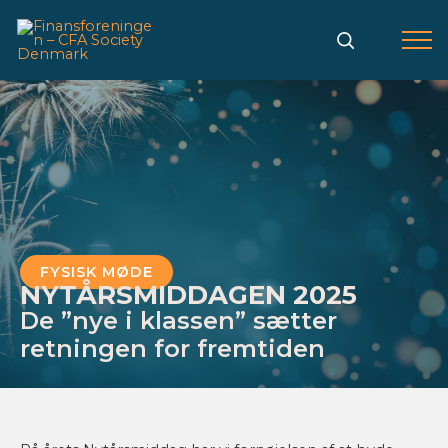
Gå
til
indholdet
FYSISK MØDE
NYTÅRSMIDDAGEN 2025
De ”nye i klassen” sætter
retningen for fremtiden