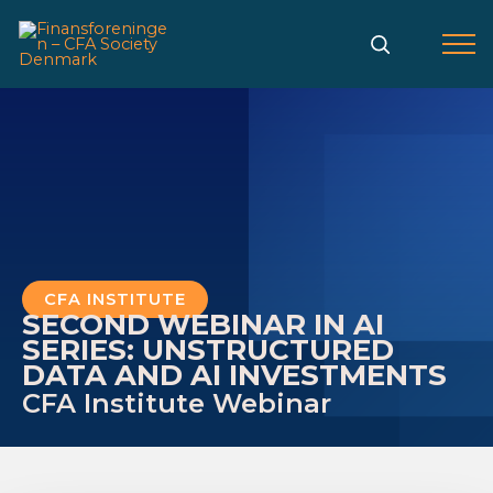
Gå
til
indholdet
CFA INSTITUTE
SECOND WEBINAR IN AI
SERIES: UNSTRUCTURED
DATA AND AI INVESTMENTS
CFA Institute Webinar