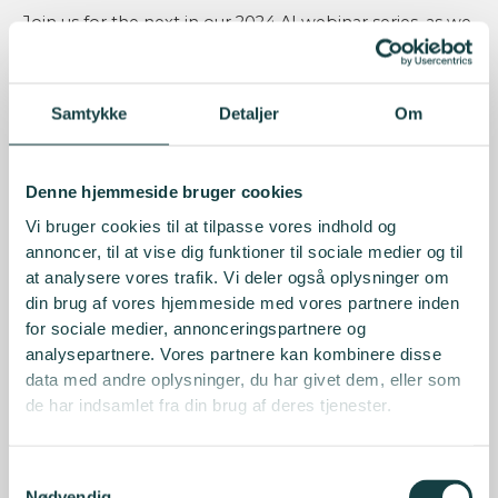
Join us for the next in our 2024 AI webinar series, as we
examine how AI is changing the way we uncover value
within the investment industry.
Samtykke
Detaljer
Om
During the webinar, we will discuss the changing role
of the investment professional, how alternative and
unstructured data adoption is driving this trend and the
Denne hjemmeside bruger cookies
importance of learning data science techniques to
Vi bruger cookies til at tilpasse vores indhold og
manage this transition.
annoncer, til at vise dig funktioner til sociale medier og til
at analysere vores trafik. Vi deler også oplysninger om
We will put these techniques into practice in a case
din brug af vores hjemmeside med vores partnere inden
study, showcase how we can fine-tune large language
for sociale medier, annonceringspartnere og
models and construct a custom ESG index to discover
analysepartnere. Vores partnere kan kombinere disse
new insights and hidden value.
data med andre oplysninger, du har givet dem, eller som
de har indsamlet fra din brug af deres tjenester.
AI is set to change the world in an unprecedented way.
Put on your creative caps, get curious, and join in this
Samtykkevalg
discussion on the future of finance as our panelists take
Nødvendig