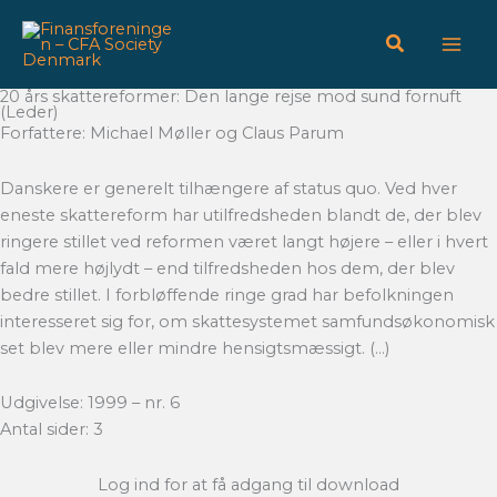
Gå
til
indholdet
20 års skattereformer: Den lange rejse mod sund fornuft
(Leder)
Forfattere: Michael Møller og Claus Parum
Danskere er generelt tilhængere af status quo. Ved hver
eneste skattereform har utilfredsheden blandt de, der blev
ringere stillet ved reformen været langt højere – eller i hvert
fald mere højlydt – end tilfredsheden hos dem, der blev
bedre stillet. I forbløffende ringe grad har befolkningen
interesseret sig for, om skattesystemet samfundsøkonomisk
set blev mere eller mindre hensigtsmæssigt. (…)
Udgivelse: 1999 – nr. 6
Antal sider: 3
Log ind for at få adgang til download