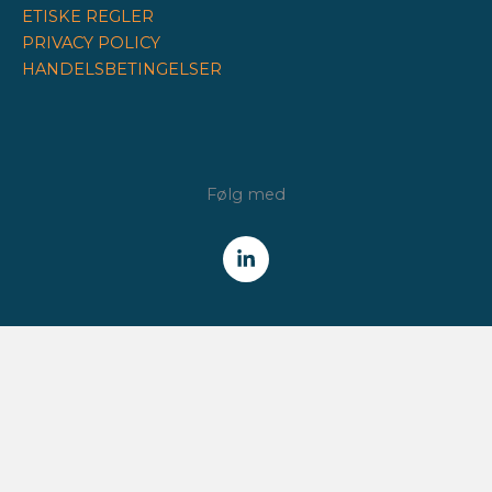
ETISKE REGLER
PRIVACY POLICY
HANDELSBETINGELSER
Følg med
NYHEDSBREV
Få alle nyheder fra Finansforeningen /
CFA Society Denmark
direkte i din indbakke.
HVER TORSDAG