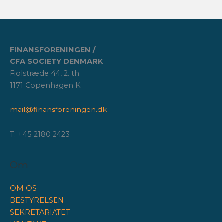
FINANSFORENINGEN /
CFA SOCIETY DENMARK
Fiolstræde 44, 2. th.
1171 Copenhagen K
mail@finansforeningen.dk
T: +45 2180 2423
Om
OM OS
BESTYRELSEN
SEKRETARIATET