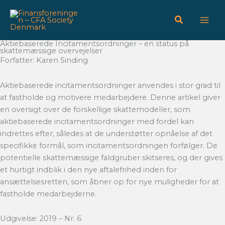
Gå
til
indholdet
Aktiebaserede Incitamentsordninger – en status på
skattemæssige overvejelser
Forfatter: Karen Sinding
Aktiebaserede incitamentsordninger anvendes i stor grad til
at fastholde og motivere medarbejdere. Denne artikel giver
en oversigt over de forskellige skattemodeller, som
aktiebaserede incitamentsordninger med fordel kan
indrettes efter, således at de understøtter opnåelse af det
specifikke formål, som incitamentsordningen forfølger. De
potentielle skattemæssige faldgruber skitseres, og der gives
et hurtigt indblik i den nye aftalefrihed inden for
ansættelsesretten, som åbner op for nye muligheder for at
fastholde medarbejderne.
Udgivelse: 2019 – Nr. 6