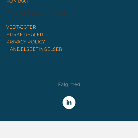
KONTAKT
Regler og politikker
VEDTÆGTER
ETISKE REGLER
PRIVACY POLICY
HANDELSBETINGELSER
Følg med
NYHEDSBREV
Få alle nyheder fra Finansforeningen /