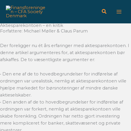
Gå
til
indholdet
Aktiesparekontoen – en kritik
Forfattere: Michael Møller & Claus Parum
Der foreligger nu ét års erfaringer med aktiesparekontoen. I
denne artikel argumenteres for, at aktiesparekontoen bør
afskaffes. De to væsentligste argumenter er:
• Den ene af de to hovedbegrundelser for indførelse af
ordningen var urealistisk, nemlig at aktiesparekontoen ville
hjælpe markedet for børsnoteringer af mindre danske
aktieselskaber.
• Den anden af de to hovedbegrundelser for indførelse af
ordningen var forkert, nemlig at aktiesparekontoen ville
skabe forenkling. Ordningen har netto gjort investering
mere kompliceret for banker, skattevæsenet og private
investorer.