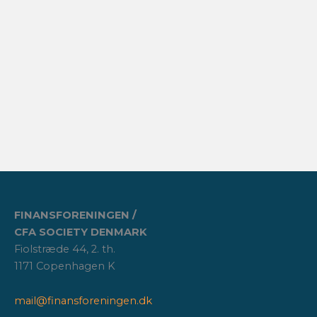
FINANSFORENINGEN /
CFA SOCIETY DENMARK
Fiolstræde 44, 2. th.
1171 Copenhagen K
mail@finansforeningen.dk