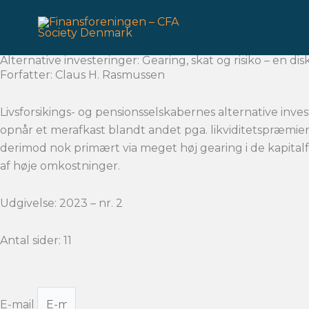
Gå
til
indholdet
Alternative investeringer: Gearing, skat og risiko – en dis
Forfatter: Claus H. Rasmussen
Livsforsikings- og pensionsselskabernes alternative inv
opnår et merafkast blandt andet pga. likviditetspræmier
derimod nok primært via meget høj gearing i de kapital
af høje omkostninger.
Udgivelse: 2023 – nr. 2
Antal sider: 11
E-mail