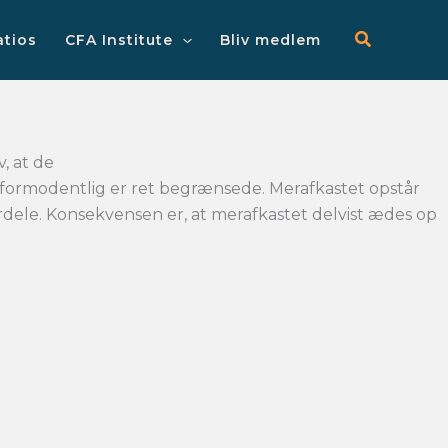
Main
Menu
atios
CFA Institute
Bliv medlem
, at de
r formodentlig er ret begrænsede. Merafkastet opstår
rdele. Konsekvensen er, at merafkastet delvist ædes op