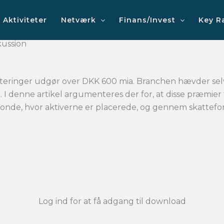
Aktiviteter
Netværk
Finans/Invest
Key R
kussion
esteringer udgør over DKK 600 mia. Branchen hævder selv
. I denne artikel argumenteres der for, at disse præmie
fonde, hvor aktiverne er placerede, og gennem skattefo
Log ind for at få adgang til download