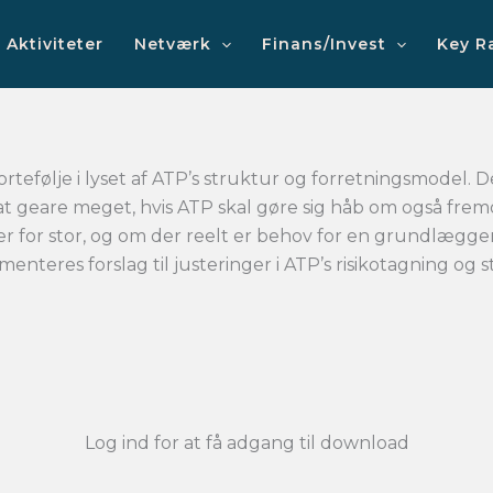
Aktiviteter
Netværk
Finans/Invest
Key R
portefølje i lyset af ATP’s struktur og forretningsmodel.
 geare meget, hvis ATP skal gøre sig håb om også fremov
 er for stor, og om der reelt er behov for en grundlægg
enteres forslag til justeringer i ATP’s risikotagning og s
Log ind for at få adgang til download