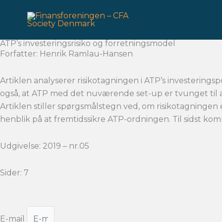
Gå
til
indholdet
ATP’s investeringsrisiko og forretningsmodel
Forfatter: Henrik Ramlau-Hansen
Artiklen analyserer risikotagningen i ATP’s investerings
også, at ATP med det nuværende set-up er tvunget til at
Artiklen stiller spørgsmålstegn ved, om risikotagningen
henblik på at fremtidssikre ATP-ordningen. Til sidst komm
Udgivelse: 2019 – nr.05
Sider: 7
E-mail