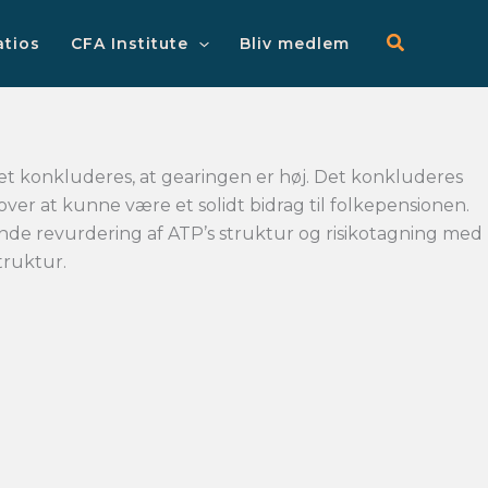
Main
Menu
atios
CFA Institute
Bliv medlem
 Det konkluderes, at gearingen er høj. Det konkluderes
er at kunne være et solidt bidrag til folkepensionen.
ende revurdering af ATP’s struktur og risikotagning med
truktur.