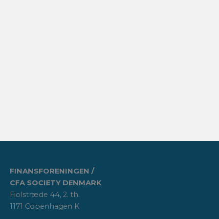
FINANSFORENINGEN /
CFA SOCIETY DENMARK
Fiolstræde 44, 2. th.
1171 Copenhagen K