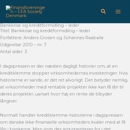
Gå
til
indholdet
Bankkrise og kreditformidling – leder
Titel: Bankkrise og kreditformidling – leder
Forfattere: Anders Grosen og Johannes Raaballe
Udgivelse: 2010 – nr. 7
Antal sider: 3
I dagspressen er der næsten dagligt historier om, at en
kreditklemme stopper virksomhedernes investeringer. Hvis
historierne er sande, er det ret alvorligt. Det betyder nemlig,
at virksomheder med rentable projekter ikke kan få lån til
deres projekter, uanset hvor høj en rente de tilbyder
långiver.
Normalt handler kreditklemme-historierne i dagspressen
om danske ikke-finansielle virksomheders kvaler med at få
lån i bankerne. Men som der argumenteres for i det