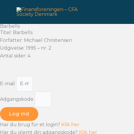
Gå
til
indholdet
Barbells
Titel: Barbells
Forfatter: Michael Christensen
Udgivelse: 1995 – nr. 2
Antal sider: 4
E-mail
Adgangskode
Log ind
Har du brug for et login?
Klik her
Har du glemt din adgangskode?
Klik her