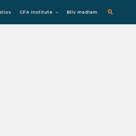
Main
Menu
atios
CFA Institute
Bliv medlem