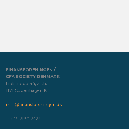
FINANSFORENINGEN /
CFA SOCIETY DENMARK
Fiolstræde 44, 2. th.
1171 Copenhagen K
mail@finansforeningen.dk
T: +45 2180 2423