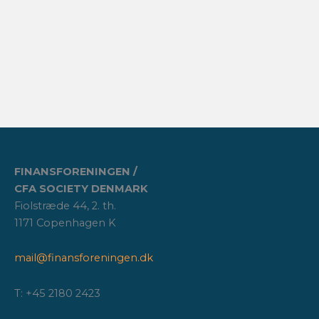
FINANSFORENINGEN /
CFA SOCIETY DENMARK
Fiolstræde 44, 2. th.
1171 Copenhagen K
mail@finansforeningen.dk
T: +45 2180 2423