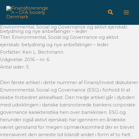
Gå
til
indholdet
Environmental, Social og Governance og aktivt ejerskab:
betydning og nye anbefalinger – leder
Titel: Environmental, Social og Governance og aktivt
ejerskab: betydning og nye anbefalinger – leder
Forfatter: Ken L. Bechmann
Udgivelse: 2016 – nr. 6
Antal sider: 5
Den første artikel i dette nummer af Finans/Invest diskuterer
Environmental, Social og Governance (ESG) i forhold til at
skabe forbedret aktieafkast. Den tredje artikel går i dybden
med udviklingen i danske børsnoterede bankers corporate
governance karakteristika hen over bankkrisen. ESG og
herunder også aktivt ejerskab har igennem en årrække
været genstand for megen opmærksomhed der er blevet
intensiveret den seneste tid blandt andet i form af to helt