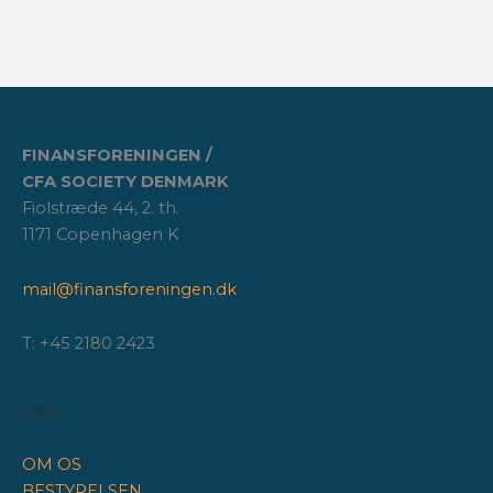
FINANSFORENINGEN /
CFA SOCIETY DENMARK
Fiolstræde 44, 2. th.
1171 Copenhagen K
mail@finansforeningen.dk
T: +45 2180 2423
Om
OM OS
BESTYRELSEN