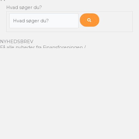
Hvad søger du?
Hvad
søger
du?
NYHEDSBREV
Få alle nyheder fra Finansforeningen /
CFA Society Denmark
direkte i din indbakke.
HVER TORSDAG
Tilmeld
Videokatalog
Job Board
Udvalg