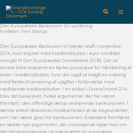
Gå
til
indholdet
Den Europæiske Bankunion: En vurdering
Forfatter: Finn Østrup
Den Europæiske Bankunion vil træde i kraft i november
2014, hvor tilsynet med kreditinstitutter i euro-området
overgår til Den Europæiske Centralbank (ECB). Der vil
senere blive etableret en fælles procedure for håndtering af
kriser i kreditinstitutter, hvor der også vil indgå en ordning
med fælles finansiering af udgifter i forbindelse med
nødlidende kreditinstitutter. I en artikel i Finans/Invest 2/14
blev det beskrevet, hvilke argumenter der har været
fremført i den offentlige debat vedrørende bankunionen. I
denne artikel diskuteres holdbarheden af de begrundelser,
som har været givet for bankunionen. Endvidere fremføres
en række nye argumenter, der overvejende rejser tvivl om
det hensigtsmæssige i at iværksætte en europæisk