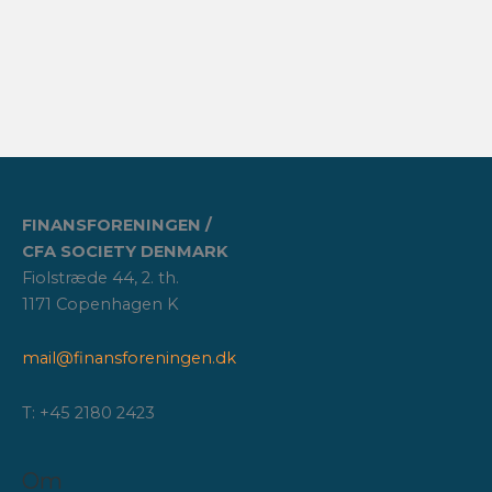
FINANSFORENINGEN /
CFA SOCIETY DENMARK
Fiolstræde 44, 2. th.
1171 Copenhagen K
mail@finansforeningen.dk
T: +45 2180 2423
Om