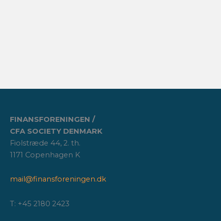
FINANSFORENINGEN /
CFA SOCIETY DENMARK
Fiolstræde 44, 2. th.
1171 Copenhagen K
mail@finansforeningen.dk
T: +45 2180 2423