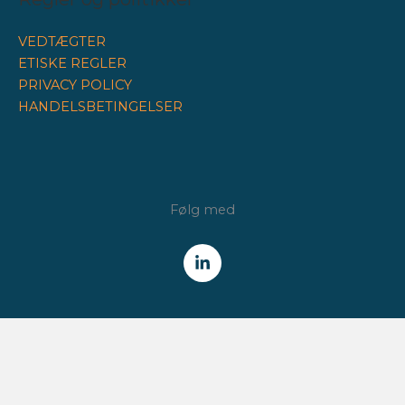
VEDTÆGTER
ETISKE REGLER
PRIVACY POLICY
HANDELSBETINGELSER
Følg med
NYHEDSBREV
Få alle nyheder fra Finansforeningen /
CFA Society Denmark