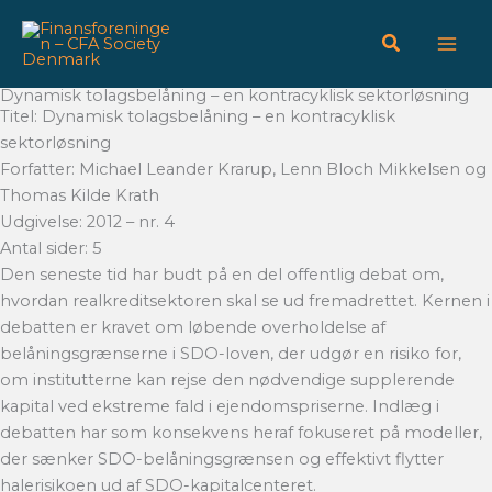
Gå
til
indholdet
Dynamisk tolagsbelåning – en kontracyklisk sektorløsning
Titel: Dynamisk tolagsbelåning – en kontracyklisk
sektorløsning
Forfatter: Michael Leander Krarup, Lenn Bloch Mikkelsen og
Thomas Kilde Krath
Udgivelse: 2012 – nr. 4
Antal sider: 5
Den seneste tid har budt på en del offentlig debat om,
hvordan realkreditsektoren skal se ud fremadrettet. Kernen i
debatten er kravet om løbende overholdelse af
belåningsgrænserne i SDO-loven, der udgør en risiko for,
om institutterne kan rejse den nødvendige supplerende
kapital ved ekstreme fald i ejendomspriserne. Indlæg i
debatten har som konsekvens heraf fokuseret på modeller,
der sænker SDO-belåningsgrænsen og effektivt flytter
halerisikoen ud af SDO-kapitalcenteret.