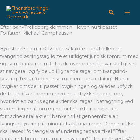
Gå
til
indholdet
Efter bankTrelleborg dommen – loven nu tilpasset
Forfatter: Michael Camphausen
Højesterets dom i 2012 i den såkaldte bankTrelleborg
tvangsindløsningssag førte et utilsigtet juridisk tomrum med
sig, som bankerne m.fl. havde overordentligt vanskeligt ved
at navigere i og fylde ud i lignende sager om tvangsind-
løsning (f.eks. i forbindelse med en bankredning). Nu har
lovgiver omsider tilpasset lovgivningen og således udfyldt
dette juridiske tomrum med en udtrykkelig regel om,
hvorvidt en banks egne aktier skal tages i betragtning ved
vurde- ringen af, om en majoritetsaktionær ejer det
fornødne antal aktier i banken til at gennemføre en
tvangsindløsning af minoritetsaktionærerne. Denne artikel
skal læses i forlængelse af undertegnedes artikel ”Efter
bankTrelleborg dom- men – hvad nu?” i Finans/Invest 3/12.