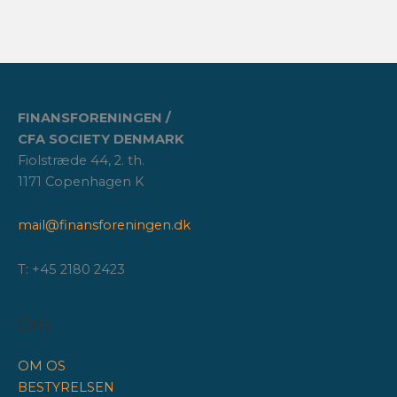
FINANSFORENINGEN /
CFA SOCIETY DENMARK
Fiolstræde 44, 2. th.
1171 Copenhagen K
mail@finansforeningen.dk
T: +45 2180 2423
Om
OM OS
BESTYRELSEN