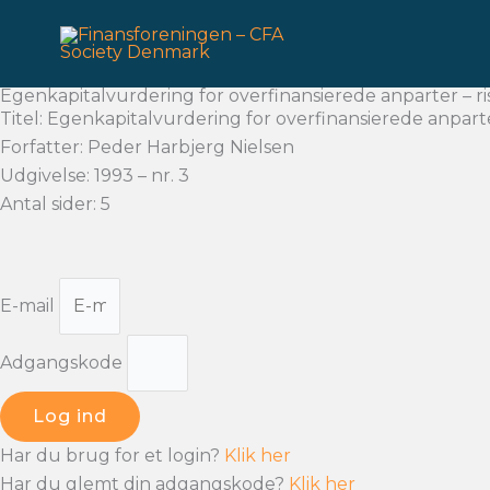
Gå
til
indholdet
Egenkapitalvurdering for overfinansierede anparter – ri
Titel: Egenkapitalvurdering for overfinansierede anpart
Forfatter: Peder Harbjerg Nielsen
Udgivelse: 1993 – nr. 3
Antal sider: 5
E-mail
Adgangskode
Log ind
Har du brug for et login?
Klik her
Har du glemt din adgangskode?
Klik her