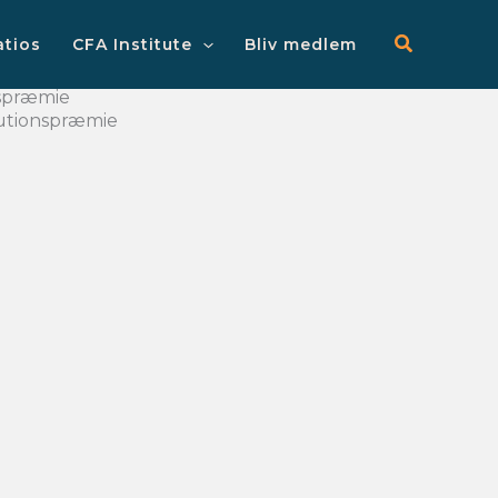
Main
Menu
atios
CFA Institute
Bliv medlem
nspræmie
kautionspræmie