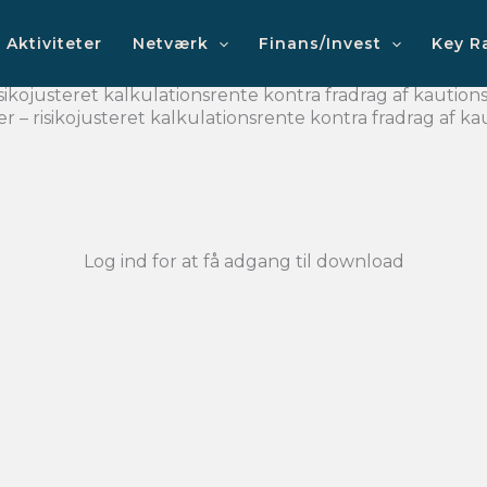
Aktiviteter
Netværk
Finans/Invest
Key R
sikojusteret kalkulationsrente kontra fradrag af kautio
er – risikojusteret kalkulationsrente kontra fradrag af 
Log ind for at få adgang til download