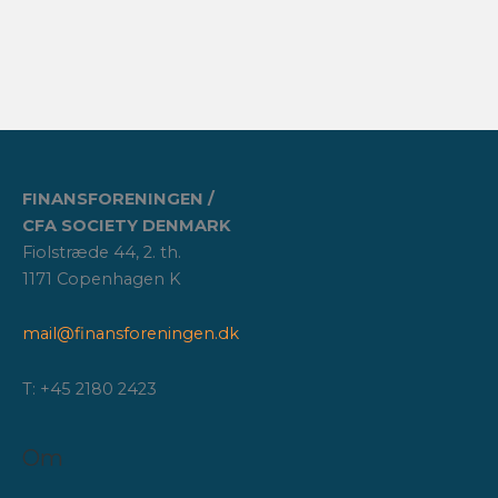
FINANSFORENINGEN /
CFA SOCIETY DENMARK
Fiolstræde 44, 2. th.
1171 Copenhagen K
mail@finansforeningen.dk
T: +45 2180 2423
Om