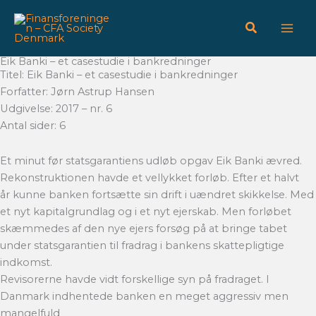
Gå
til
indholdet
Eik Banki – et casestudie i bankredninger
Titel: Eik Banki – et casestudie i bankredninger
Forfatter: Jørn Astrup Hansen
Udgivelse: 2017 – nr. 6
Antal sider: 6
Et minut før statsgarantiens udløb opgav Eik Banki ævred.
Rekonstruktionen havde et vellykket forløb. Efter et halvt
år kunne banken fortsætte sin drift i uændret skikkelse. Med
et nyt kapitalgrundlag og i et nyt ejerskab. Men forløbet
skæmmedes af den nye ejers forsøg på at bringe tabet
under statsgarantien til fradrag i bankens skattepligtige
indkomst.
Revisorerne havde vidt forskellige syn på fradraget. I
Danmark indhentede banken en meget aggressiv men
mangelfuld