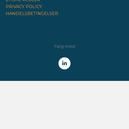
PRIVACY POLICY
HANDELSBETINGELSER
Følg med
NYHEDSBREV
Få alle nyheder fra Finansforeningen /
CFA Society Denmark
direkte i din indbakke.
HVER TORSDAG