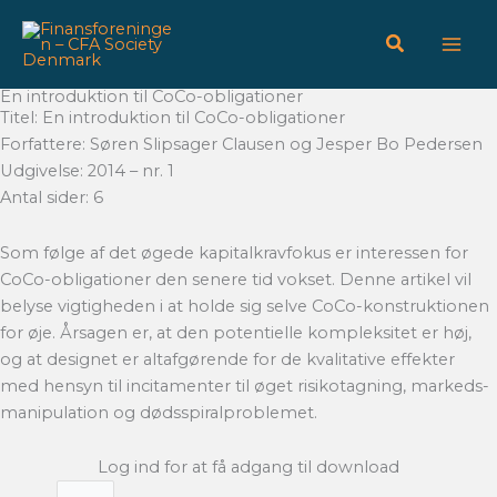
Gå
til
indholdet
En introduktion til CoCo-obligationer
Titel: En introduktion til CoCo-obligationer
Forfattere: Søren Slipsager Clausen og Jesper Bo Pedersen
Udgivelse: 2014 – nr. 1
Antal sider: 6
Som følge af det øgede kapitalkravfokus er interessen for
CoCo-obligationer den senere tid vokset. Denne artikel vil
belyse vigtigheden i at holde sig selve CoCo-konstruktionen
for øje. Årsagen er, at den potentielle kompleksitet er høj,
og at designet er altafgørende for de kvalitative effekter
med hensyn til incitamenter til øget risikotagning, markeds-
manipulation og dødsspiralproblemet.
Log ind for at få adgang til download