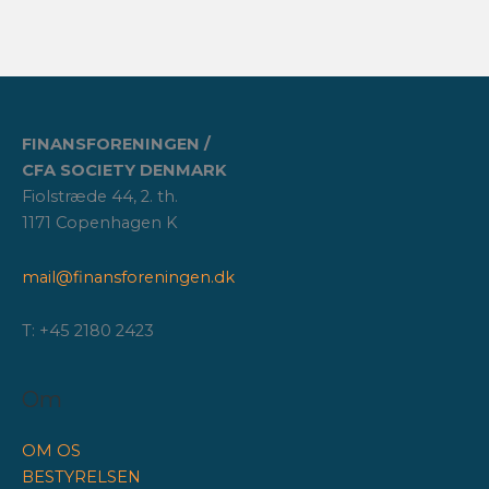
FINANSFORENINGEN /
CFA SOCIETY DENMARK
Fiolstræde 44, 2. th.
1171 Copenhagen K
mail@finansforeningen.dk
T: +45 2180 2423
Om
OM OS
BESTYRELSEN