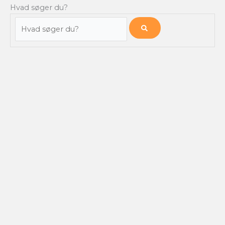
Hvad søger du?
Hvad
søger
du?
NYHEDSBREV
Få alle nyheder fra Finansforeningen /
CFA Society Denmark
direkte i din indbakke.
HVER TORSDAG
Tilmeld
Videokatalog
Job Board
Udvalg