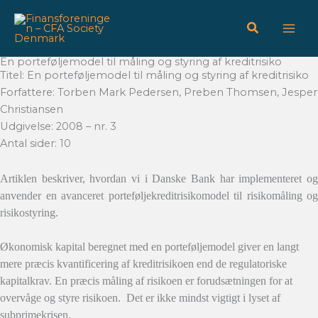
Gå
til
indholdet
En porteføljemodel til måling og styring af kreditrisiko
Titel: En porteføljemodel til måling og styring af kreditrisiko
Forfattere: Torben Mark Pedersen, Preben Thomsen, Jesper
Christiansen
Udgivelse: 2008 – nr. 3
Antal sider: 10
Artiklen beskriver, hvordan vi i Danske Bank har implementeret og
anvender en avanceret porteføljekreditrisikomodel til risikomåling og
risikostyring.
Økonomisk kapital beregnet med en porteføljemodel giver en langt
mere præcis kvantificering af kreditrisikoen end de regulatoriske
kapitalkrav. En præcis måling af risikoen er forudsætningen for at
overvåge og styre risikoen.
Det er ikke mindst vigtigt i lyset af
subprimekrisen.