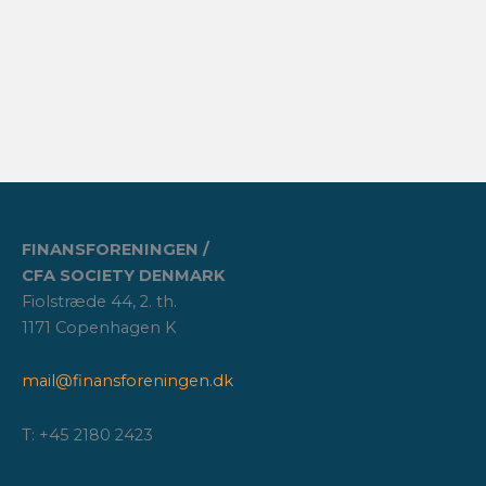
FINANSFORENINGEN /
CFA SOCIETY DENMARK
Fiolstræde 44, 2. th.
1171 Copenhagen K
mail@finansforeningen.dk
T: +45 2180 2423