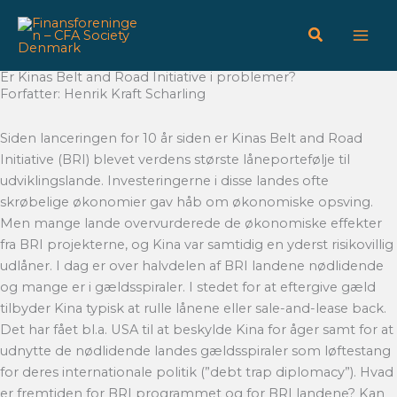
Gå
til
indholdet
Er Kinas Belt and Road Initiative i problemer?
Forfatter: Henrik Kraft Scharling
Siden lanceringen for 10 år siden er Kinas Belt and Road
Initiative (BRI) blevet verdens største låneportefølje til
udviklingslande. Investeringerne i disse landes ofte
skrøbelige økonomier gav håb om økonomiske opsving.
Men mange lande overvurderede de økonomiske effekter
fra BRI projekterne, og Kina var samtidig en yderst risikovillig
udlåner. I dag er over halvdelen af BRI landene nødlidende
og mange er i gældsspiraler. I stedet for at eftergive gæld
tilbyder Kina typisk at rulle lånene eller sale-and-lease back.
Det har fået bl.a. USA til at beskylde Kina for åger samt for at
udnytte de nødlidende landes gældsspiraler som løftestang
for deres internationale politik (”debt trap diplomacy”). Hvad
er fremtiden for BRI programmet og for BRI landene? Kan