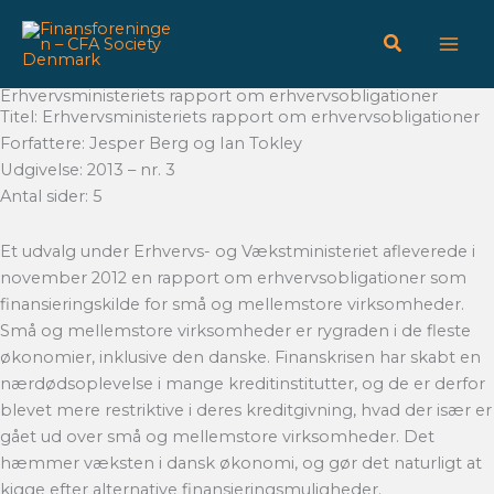
Gå
til
indholdet
Erhvervsministeriets rapport om erhvervsobligationer
Titel: Erhvervsministeriets rapport om erhvervsobligationer
Forfattere: Jesper Berg og Ian Tokley
Udgivelse: 2013 – nr. 3
Antal sider: 5
Et udvalg under Erhvervs- og Vækstministeriet afleverede i
november 2012 en rapport om erhvervsobligationer som
finansieringskilde for små og mellemstore virksomheder.
Små og mellemstore virksomheder er rygraden i de fleste
økonomier, inklusive den danske. Finanskrisen har skabt en
nærdødsoplevelse i mange kreditinstitutter, og de er derfor
blevet mere restriktive i deres kreditgivning, hvad der især er
gået ud over små og mellemstore virksomheder. Det
hæmmer væksten i dansk økonomi, og gør det naturligt at
kigge efter alternative finansieringsmuligheder.