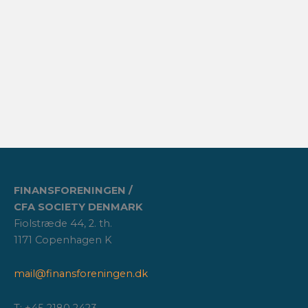
FINANSFORENINGEN /
CFA SOCIETY DENMARK
Fiolstræde 44, 2. th.
1171 Copenhagen K
mail@finansforeningen.dk
T: +45 2180 2423