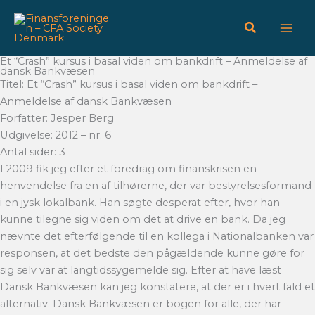
Gå
til
indholdet
Et “Crash” kursus i basal viden om bankdrift – Anmeldelse af
dansk Bankvæsen
Titel: Et “Crash” kursus i basal viden om bankdrift –
Anmeldelse af dansk Bankvæsen
Forfatter: Jesper Berg
Udgivelse: 2012 – nr. 6
Antal sider: 3
I 2009 fik jeg efter et foredrag om finanskrisen en
henvendelse fra en af tilhørerne, der var bestyrelsesformand
i en jysk lokalbank. Han søgte desperat efter, hvor han
kunne tilegne sig viden om det at drive en bank. Da jeg
nævnte det efterfølgende til en kollega i Nationalbanken var
responsen, at det bedste den pågældende kunne gøre for
sig selv var at langtidssygemelde sig. Efter at have læst
Dansk Bankvæsen kan jeg konstatere, at der er i hvert fald et
alternativ. Dansk Bankvæsen er bogen for alle, der har