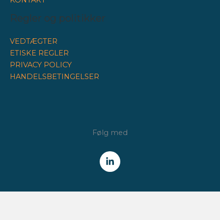
KONTAKT
Regler og politikker
VEDTÆGTER
ETISKE REGLER
PRIVACY POLICY
HANDELSBETINGELSER
Følg med
NYHEDSBREV
Få alle nyheder fra Finansforeningen /