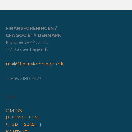
FINANSFORENINGEN /
CFA SOCIETY DENMARK
Fiolstræde 44, 2. th.
1171 Copenhagen K
mail@finansforeningen.dk
T: +45 2180 2423
Om
OM OS
BESTYRELSEN
SEKRETARIATET