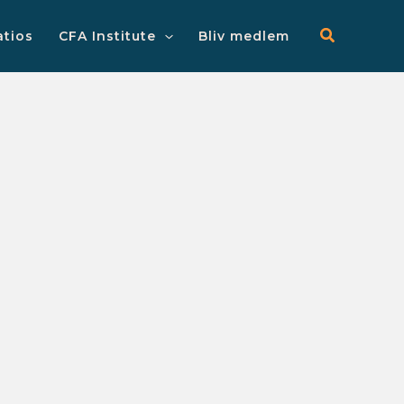
Main
Menu
atios
CFA Institute
Bliv medlem