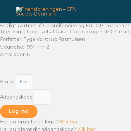
Gå
til
indholdet
Fagligt portræt af Garantifonden og FUTOP -markedet
Titel: Fagligt portræt af Garantifonden og FUTOP -mar
Forfatter: Tyge Vorstrup Rasmussen
Udgivelse: 1991 – nr. 2
Antal sider: 6
E-mail
Adgangskode
Log ind
Har du brug for et login?
Klik her
Har du glemt din adgangskode?
Klik her