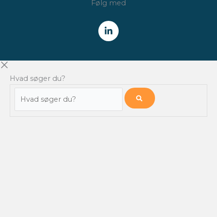
Følg med
Hvad søger du?
Hvad
søger
du?
NYHEDSBREV
Få alle nyheder fra Finansforeningen /
CFA Society Denmark
direkte i din indbakke.
HVER TORSDAG
Tilmeld