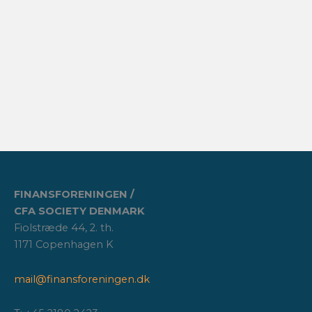
FINANSFORENINGEN /
CFA SOCIETY DENMARK
Fiolstræde 44, 2. th.
1171 Copenhagen K
mail@finansforeningen.dk