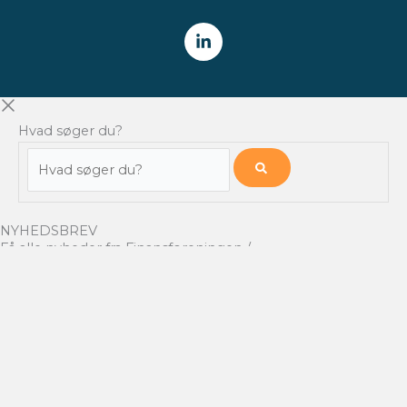
Hvad søger du?
Hvad
søger
du?
NYHEDSBREV
Få alle nyheder fra Finansforeningen /
CFA Society Denmark
direkte i din indbakke.
HVER TORSDAG
Tilmeld
Videokatalog