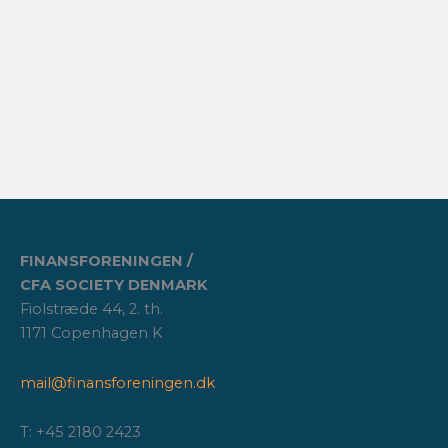
FINANSFORENINGEN /
CFA SOCIETY DENMARK
Fiolstræde 44, 2. th.
1171 Copenhagen K
mail@finansforeningen.dk
T: +45 2180 2423