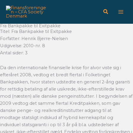
Gå
til
indholdet
Fra Bankpakke til Exitpakke
Titel: Fra Bankpakke til Exitpakke
Forfatter: Henrik Bjerre-Nielsen
Udgivelse: 2010-nr. 8
Antal sider: 3
Da den internationale finansielle krise for alvor viste sig i
efteråret 2008, vedtog et bredt flertal i Folketinget
Bankpakken, hvor staten udstedte en generel 2-årig garanti
for rettidig betaling af alle usikrede, ikke-efterstillede krav
mod (næsten) alle danske pengeinstitutter. I begyndelsen af
2009 vedtog det samme flertal Kreditpakken, som gav
danske penge- og realkreditinstitutter adgang til at
modtage statsligt indskud af hybrid kernekapital og
individuel statsgaranti i op til 3 år på bl.a. udstedelser af
usikret, ikke-efterstillet gæld. Endelig vedtog forligskredsen i