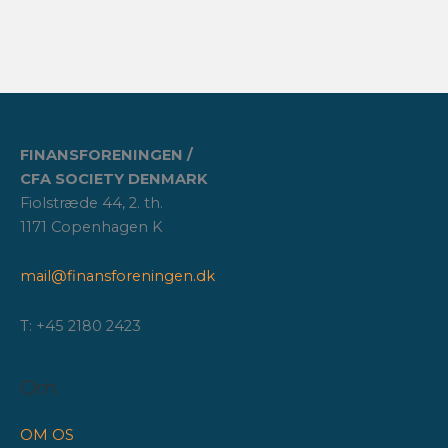
FINANSFORENINGEN /
CFA SOCIETY DENMARK
Fiolstræde 44, 2. th.
1171 Copenhagen K
mail@finansforeningen.dk
T: +45 2180 2423
Om
OM OS