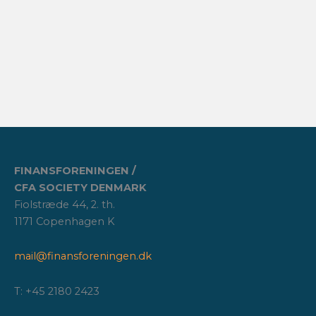
FINANSFORENINGEN /
CFA SOCIETY DENMARK
Fiolstræde 44, 2. th.
1171 Copenhagen K
mail@finansforeningen.dk
T: +45 2180 2423