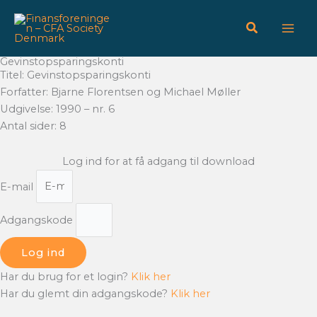
Gå
til
indholdet
Gevinstopsparingskonti
Titel: Gevinstopsparingskonti
Forfatter: Bjarne Florentsen og Michael Møller
Udgivelse: 1990 – nr. 6
Antal sider: 8
Log ind for at få adgang til download
E-mail
Adgangskode
Log ind
Har du brug for et login?
Klik her
Har du glemt din adgangskode?
Klik her