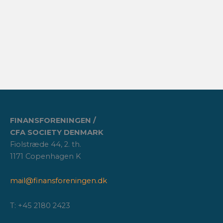
FINANSFORENINGEN /
CFA SOCIETY DENMARK
Fiolstræde 44, 2. th.
1171 Copenhagen K
mail@finansforeningen.dk
T: +45 2180 2423