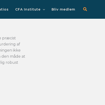
Main
Menu
atios
CFA Institute
Bliv medlem
e præcist
urdering af
ningen ikke
å den måde at
lig robust