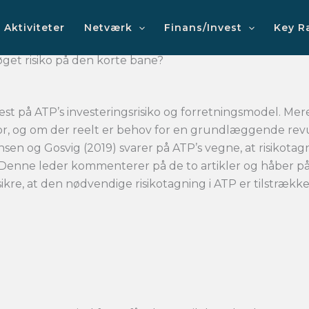
Aktiviteter
Netværk
Finans/Invest
Key R
øget risiko på den korte bane?
st på ATP’s investeringsrisiko og forretningsmodel. Mer
stor, og om der reelt er behov for en grundlæggende rev
sen og Gosvig (2019) svarer på ATP’s vegne, at risikotag
. Denne leder kommenterer på de to artikler og håber p
kre, at den nødvendige risikotagning i ATP er tilstrække