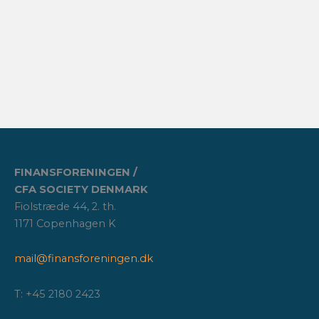
FINANSFORENINGEN /
CFA SOCIETY DENMARK
Fiolstræde 44, 2. th.
1171 Copenhagen K
mail@finansforeningen.dk
T: +45 2180 2423