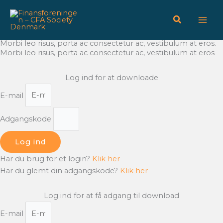
Gå
til
indholdet
Morbi leo risus, porta ac consectetur ac, vestibulum at eros.
Morbi leo risus, porta ac consectetur ac, vestibulum at eros
Log ind for at downloade
E-mail
Adgangskode
Log ind
Har du brug for et login?
Klik her
Har du glemt din adgangskode?
Klik her
Log ind for at få adgang til download
E-mail