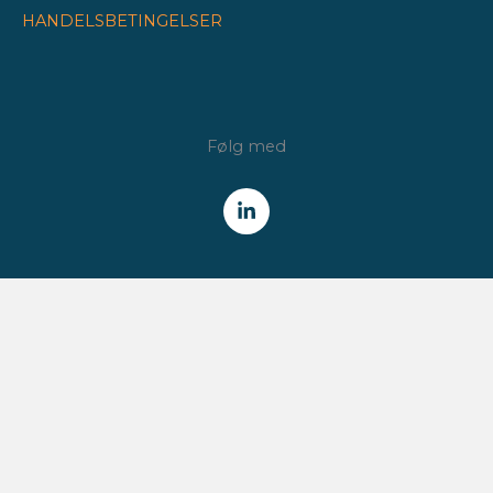
HANDELSBETINGELSER
Følg med
NYHEDSBREV
Få alle nyheder fra Finansforeningen /
CFA Society Denmark
direkte i din indbakke.
HVER TORSDAG