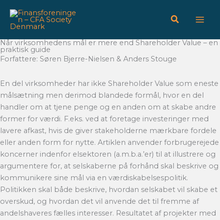
Gå
til
indholdet
Når virksomhedens mål er mere end Shareholder Value – en
praktisk guide
Forfattere: Søren Bjerre-Nielsen & Anders Stouge
En del virksomheder har ikke Shareholder Value som eneste
målsætning men derimod blandede formål, hvor en del
handler om at tjene penge og en anden om at skabe andre
former for værdi. F.eks. ved at foretage investeringer med
lavere afkast, hvis de giver stakeholderne mærkbare fordele
eller anden form for nytte. Artiklen anvender forbrugerejede
koncerner indenfor elsektoren (a.m.b.a.’er) til at illustrere og
argumentere for, at selskaberne på forhånd skal beskrive og
kommunikere sine mål via en værdiskabelsespolitik.
Politikken skal både beskrive, hvordan selskabet vil skabe et
overskud, og hvordan det vil anvende det til fremme af
andelshaveres fælles interesser. Resultatet af projekter med