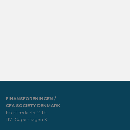
FINANSFORENINGEN /
CFA SOCIETY DENMARK
Fiolstræde 44, 2. th.
1171 Copenhagen K