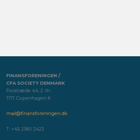
FINANSFORENINGEN /
CFA SOCIETY DENMARK
Fiolstræde 44, 2. th.
1171 Copenhagen K
mail@finansforeningen.dk
T: +45 2180 2423