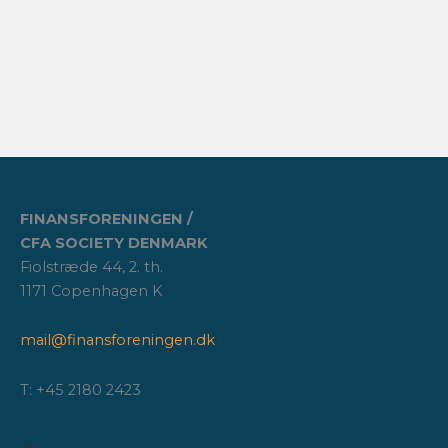
FINANSFORENINGEN /
CFA SOCIETY DENMARK
Fiolstræde 44, 2. th.
1171 Copenhagen K
mail@finansforeningen.dk
T: +45 2180 2423