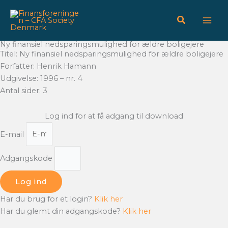
Gå
til
indholdet
Ny finansiel nedsparingsmulighed for ældre boligejere
Titel: Ny finansiel nedsparingsmulighed for ældre boligejere
Forfatter: Henrik Hamann
Udgivelse: 1996 – nr. 4
Antal sider: 3
Log ind for at få adgang til download
E-mail
Adgangskode
Log ind
Har du brug for et login?
Klik her
Har du glemt din adgangskode?
Klik her