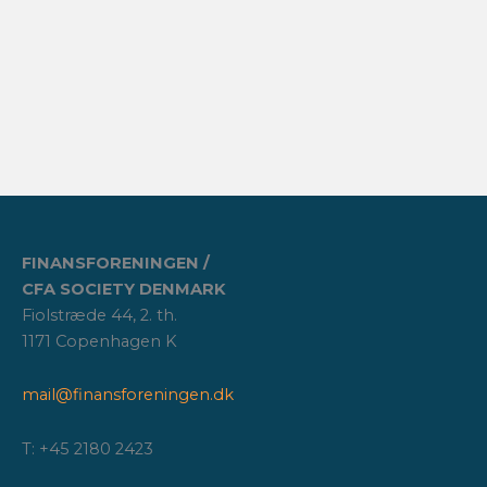
FINANSFORENINGEN /
CFA SOCIETY DENMARK
Fiolstræde 44, 2. th.
1171 Copenhagen K
mail@finansforeningen.dk
T: +45 2180 2423