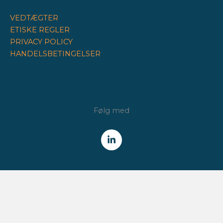
VEDTÆGTER
ETISKE REGLER
PRIVACY POLICY
HANDELSBETINGELSER
Følg med
NYHEDSBREV
Få alle nyheder fra Finansforeningen /
CFA Society Denmark
direkte i din indbakke.